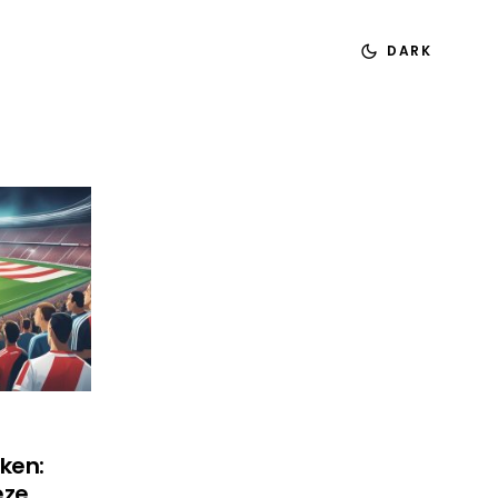
DARK
jken:
eze