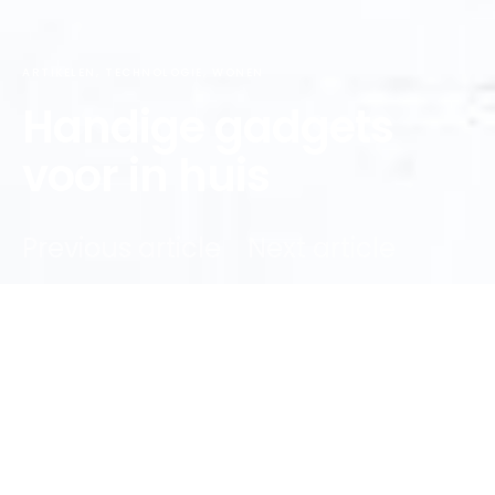
ARTIKELEN
TECHNOLOGIE
WONEN
Handige gadgets
voor in huis
Previous article
Next article
DARK
onlino
20 oktober 2020
2 minute read
Inhoud