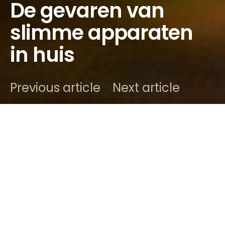
De gevaren van
slimme apparaten
in huis
Previous article
Next article
DARK
onlino
20 oktober 2020
2 minute read
Inhoud
Eenvoudig te hacken