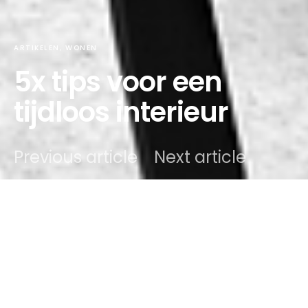
ARTIKELEN
WONEN
5x tips voor een
tijdloos interieur
Previous article
Next article
DARK
onlino
18 november 2021
2 minute read
Inhoud