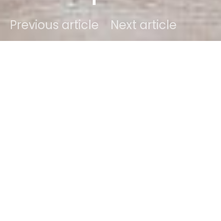
Previous article
Next article
DARK
onlino
2 maart 2022
2 minute read
Inhoud
De voor- en nadelen van een pvc-vloer
Voordelen
Nadelen
Is het iets voor jou?